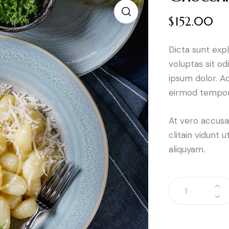
$
152.00
Dicta sunt ex
voluptas sit od
ipsum dolor. Aq
eirmod tempor 
At vero accusa
clitain vidunt
aliquyam.