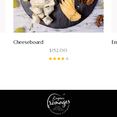
Cheeseboard
Em
$
152.00
Note
4.00
sur 5