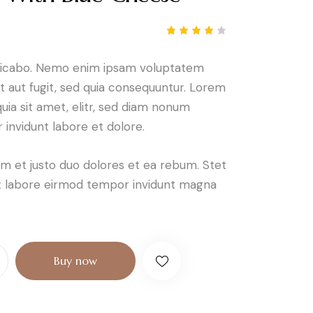
Noté
1
4.00
sur 5
plicabo. Nemo enim ipsam voluptatem
basé
sur
it aut fugit, sed quia consequuntur. Lorem
notatio
n
uia sit amet, elitr, sed diam nonum
client
invidunt labore et dolore.
m et justo duo dolores et ea rebum. Stet
 ut labore eirmod tempor invidunt magna
Buy now