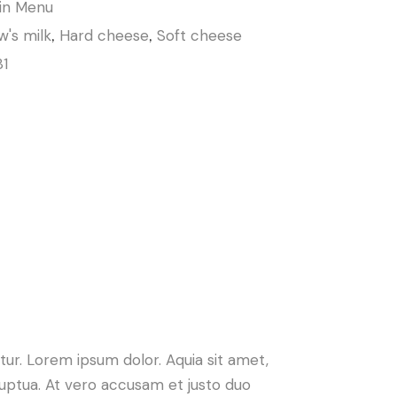
in Menu
's milk
,
Hard cheese
,
Soft cheese
81
ur. Lorem ipsum dolor. Aquia sit amet,
uptua. At vero accusam et justo duo