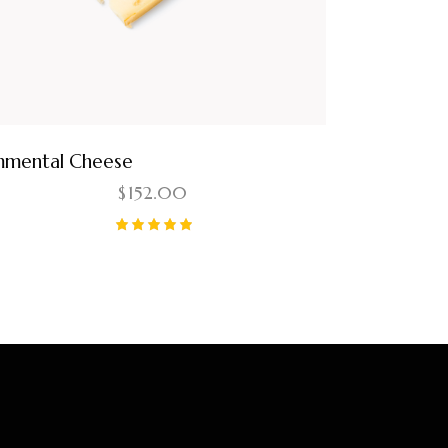
mental Cheese
$
152.00
Note
5.00
sur 5