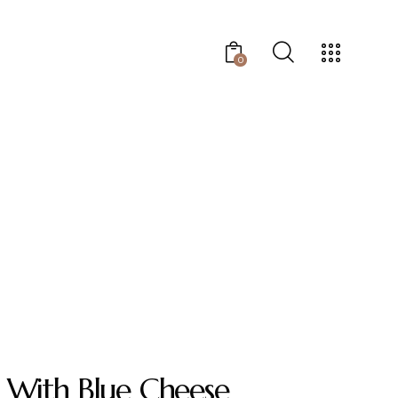
0
 With Blue Cheese