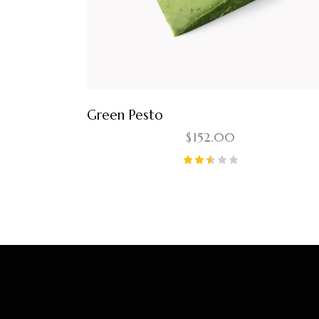
Green Pesto
$
152.00
Note
2.47
sur
5