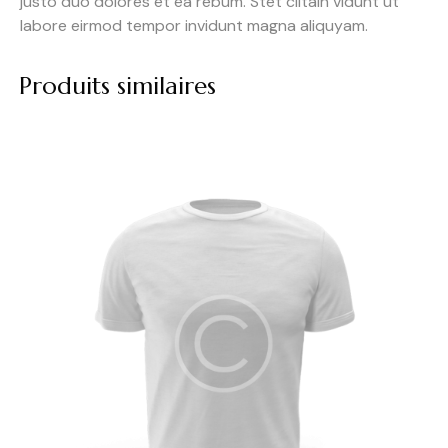
justo duo dolores et ea rebum. Stet clitain vidunt ut
labore eirmod tempor invidunt magna aliquyam.
Produits similaires