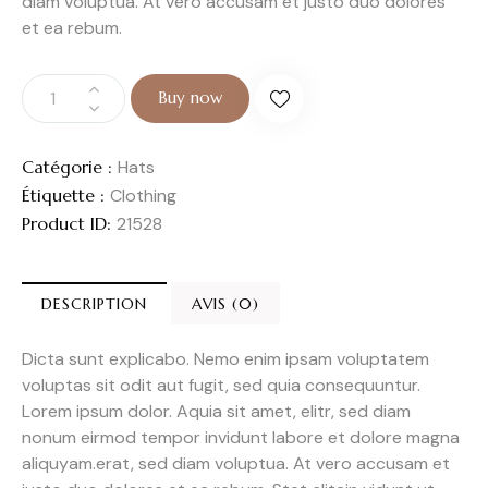
diam voluptua. At vero accusam et justo duo dolores
et ea rebum.
Buy now
Catégorie :
Hats
Étiquette :
Clothing
Product ID:
21528
DESCRIPTION
AVIS (0)
Dicta sunt explicabo. Nemo enim ipsam voluptatem
voluptas sit odit aut fugit, sed quia consequuntur.
Lorem ipsum dolor. Aquia sit amet, elitr, sed diam
nonum eirmod tempor invidunt labore et dolore magna
aliquyam.erat, sed diam voluptua. At vero accusam et