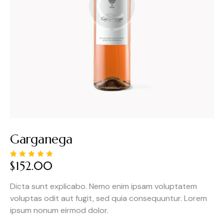
Garganega
$
152.00
Noté
3
5.00
sur 5
Dicta sunt explicabo. Nemo enim ipsam voluptatem
basé
sur
voluptas odit aut fugit, sed quia consequuntur. Lorem
notation
s client
ipsum nonum eirmod dolor.