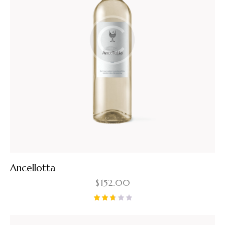
Ancellotta
$
152.00
Note
2.67