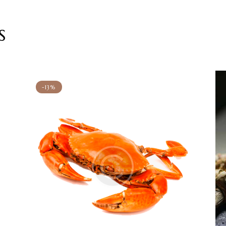
s
-13%