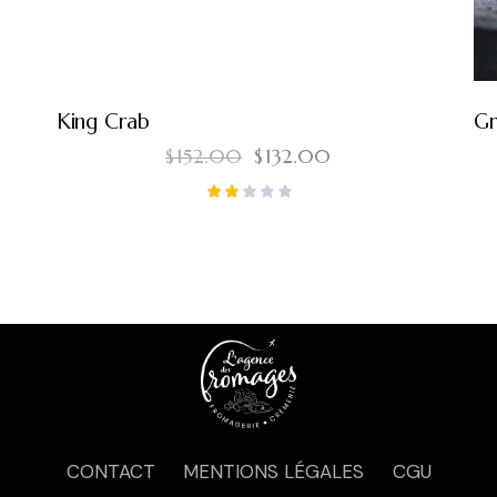
King Crab
Gr
$
152.00
$
132.00
Not
e
2.0
0
su
r 5
CONTACT
MENTIONS LÉGALES
CGU