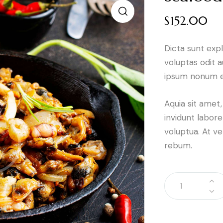
$
152.00
Dicta sunt ex
voluptas odit 
ipsum nonum e
Aquia sit amet
invidunt labor
voluptua. At v
rebum.