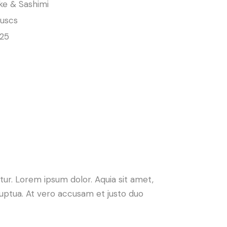
ke & Sashimi
luscs
325
ur. Lorem ipsum dolor. Aquia sit amet,
uptua. At vero accusam et justo duo