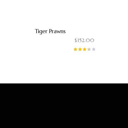
Tiger Prawns
$
152.00
Note
3.33
sur 5