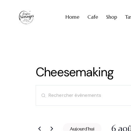
Home
Cafe
Shop
Ta
Cheesemaking
R
S
e
a
i
c
s
i
6 ao
Aujourd’hui