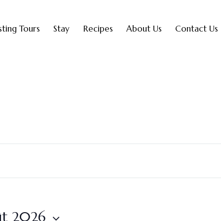
sting Tours
Stay
Recipes
About Us
Contact Us
ût 2026