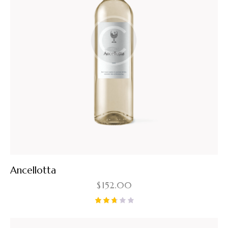
Ancellotta
$
152.00
Note
2.67