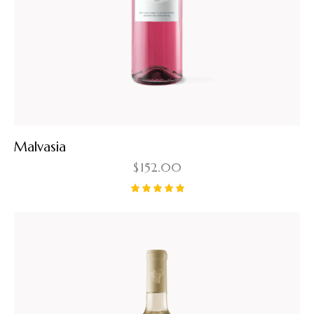
Malvasia
$
152.00
Note
5.00
sur 5