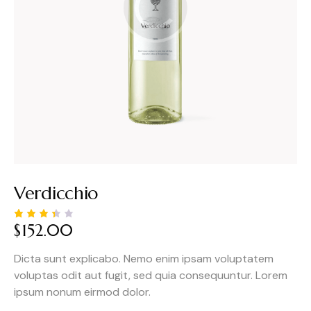
Verdicchio
$
152.00
Noté
3
3.33
sur
Dicta sunt explicabo. Nemo enim ipsam voluptatem
5
basé
voluptas odit aut fugit, sed quia consequuntur. Lorem
sur
notati
ipsum nonum eirmod dolor.
ons
client